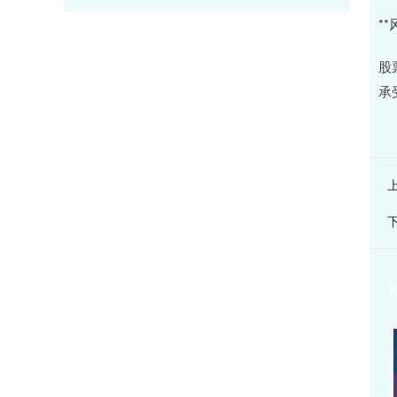
*
股
承