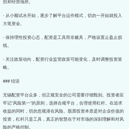
照和经营场所。
- 从小额试水开始，逐步了解平台运作模式，切勿一开始就投入
大笔资金。
- 保持理性投资心态，配资是工具而非赌具，严格设置止盈止损
线。
- 关注政策动向，配资行业监管政策可能变化，及时调整投资策
略。
### 结语
无锡配资平台众多，但正规安全的公司需要仔细甄别。投资者应
牢记“风险第一”的原则，选择合规平台，合理使用杠杆。在追求
收益的同时，切勿忽视潜在风险。股票投资本质是对企业价值的
投资，杠杆只是工具，真正的智慧在于对市场的深刻理解和对风
险的严格控制。