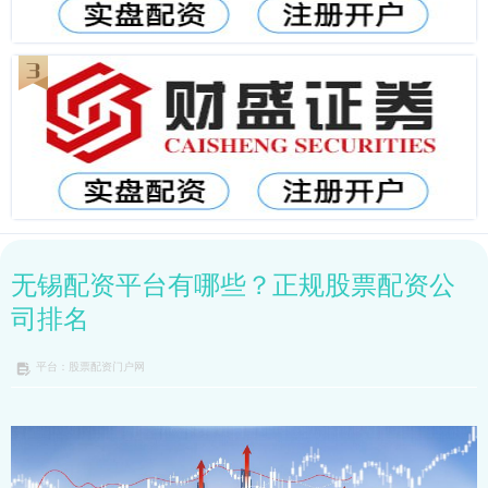
无锡配资平台有哪些？正规股票配资公
司排名
平台：股票配资门户网