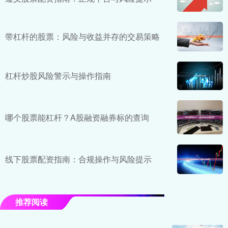
带杠杆的股票：风险与收益并存的交易策略
杠杆炒股风险警示与操作指南
哪个股票能杠杆？A股融资融券标的查询
线下股票配资指南：合规操作与风险提示
推荐阅读