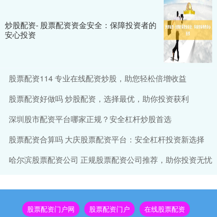
炒股配资- 股票配资资金安全：保障投资者的
安心投资
股票配资114 专业在线配资炒股，助您轻松倍增收益
股票配资好做吗 炒股配资，选择最优，助你投资获利
深圳股市配资平台哪家正规？安全杠杆炒股首选
股票配资合算吗 大庆股票配资平台：安全杠杆投资新选择
哈尔滨股票配资公司 正规股票配资公司推荐，助你投资无忧
股票配资门户网
股票配资门户
在线股票配资