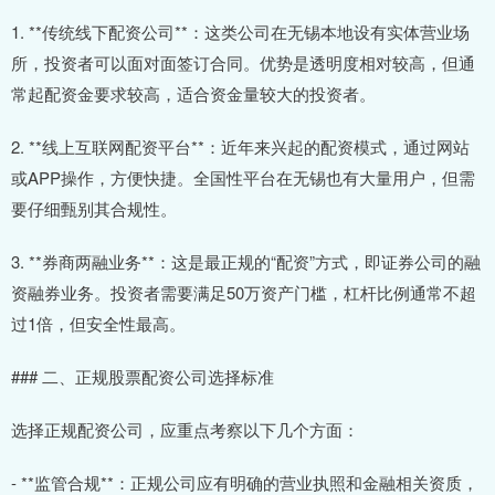
1. **传统线下配资公司**：这类公司在无锡本地设有实体营业场
所，投资者可以面对面签订合同。优势是透明度相对较高，但通
常起配资金要求较高，适合资金量较大的投资者。
2. **线上互联网配资平台**：近年来兴起的配资模式，通过网站
或APP操作，方便快捷。全国性平台在无锡也有大量用户，但需
要仔细甄别其合规性。
3. **券商两融业务**：这是最正规的“配资”方式，即证券公司的融
资融券业务。投资者需要满足50万资产门槛，杠杆比例通常不超
过1倍，但安全性最高。
### 二、正规股票配资公司选择标准
选择正规配资公司，应重点考察以下几个方面：
- **监管合规**：正规公司应有明确的营业执照和金融相关资质，