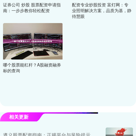
证券公司 炒股 股票配资申请指
配资专业炒股投资 富灯网：专
南：一步步教你轻松配资
业照明解决方案，品质为基，静
待慧眼
哪个股票能杠杆？A股融资融券
标的查询
相关更新
遵义股票配资指南：正规平台与风险提示