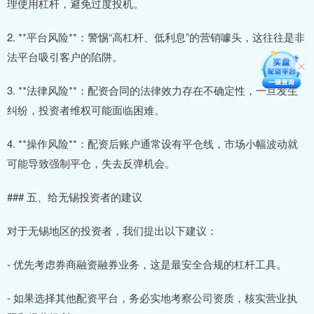
理使用杠杆，避免过度投机。
2. **平台风险**：警惕“高杠杆、低利息”的营销噱头，这往往是非
法平台吸引客户的陷阱。
3. **法律风险**：配资合同的法律效力存在不确定性，一旦发生
纠纷，投资者维权可能面临困难。
4. **操作风险**：配资后账户通常设有平仓线，市场小幅波动就
可能导致强制平仓，失去反弹机会。
### 五、给无锡投资者的建议
对于无锡地区的投资者，我们提出以下建议：
- 优先考虑券商融资融券业务，这是最安全合规的杠杆工具。
- 如果选择其他配资平台，务必实地考察公司资质，核实营业执